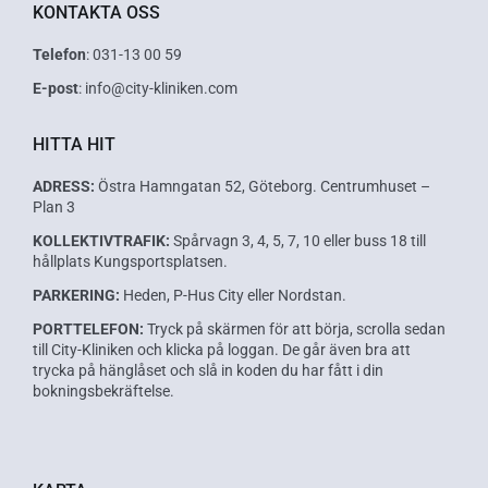
KONTAKTA OSS
Telefon
: 031-13 00 59
E-post
: info@city-kliniken.com
HITTA HIT
ADRESS:
Östra Hamngatan 52, Göteborg. Centrumhuset –
Plan 3
KOLLEKTIVTRAFIK:
Spårvagn 3, 4, 5, 7, 10 eller buss 18 till
hållplats Kungsportsplatsen.
PARKERING:
Heden, P-Hus City eller Nordstan.
PORTTELEFON:
Tryck på skärmen för att börja, scrolla sedan
till City-Kliniken och klicka på loggan. De går även bra att
trycka på hänglåset och slå in koden du har fått i din
bokningsbekräftelse.