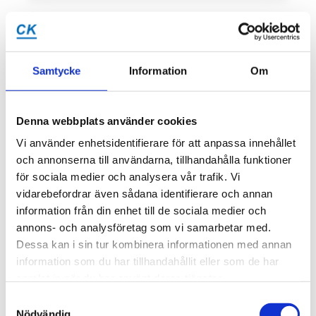
Vetenskapen bakom
Samtycke
Information
Om
läkningen – Hur
fungerar
Denna webbplats använder cookies
stötvågsbehandling?
Vi använder enhetsidentifierare för att anpassa innehållet
och annonserna till användarna, tillhandahålla funktioner
för sociala medier och analysera vår trafik. Vi
Stötvågsbehandling är inte bara massage
vidarebefordrar även sådana identifierare och annan
eller vibrationer; det är en avancerad
information från din enhet till de sociala medier och
medicinsk metod som kommunicerar direkt
annons- och analysföretag som vi samarbetar med.
med kroppens celler. Här är de tre
Dessa kan i sin tur kombinera informationen med annan
huvudsakliga processerna som sker i din
information som du har tillhandahållit eller som de har
vävnad under behandlingen:
samlat in när du har använt deras tjänster.
Samtyckesval
Nödvändig