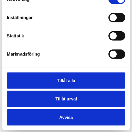
1. Mekanotransduktion – Cellen får
en "order" att läka
Inställningar
De mekaniska tryckvågorna tränger
djupt in i vävnaden och omvandlas till
kemiska signaler i cellerna. Denna
Statistik
process kallas
mekanotransduktion
. Det
är i praktiken kroppens sätt att ”väcka”
Marknadsföring
en avstannad läkningsprocess. Cellerna
får instruktioner om att börja producera
nya proteiner och starta en ny, aktiv
läkningsfas.
Tillåt alla
2. Ökad vaskularisering – Nya vägar
Tillåt urval
för näring
3. Smärtlindring – Bryter
smärtcykeln
Avvisa