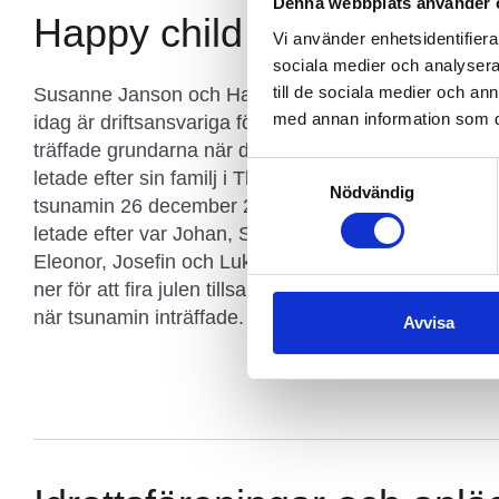
Denna webbplats använder 
Happy child foundation
Vi använder enhetsidentifierar
sociala medier och analysera 
till de sociala medier och a
Susanne Janson och Hans Forssell, som
hem utan någon av dem. När de fick höra
med annan information som du 
idag är driftsansvariga för barnhemmet,
att ett barn- och familjehem hade startats
träffade grundarna när de var nere och
tog de kontakt och bad att få komma ner
Samtyckesval
letade efter sin familj i Thailand efter
och hjälpa till volontärt. De återvände till
Nödvändig
tsunamin 26 december 2000. Familjen de
Thailand i början av mars 2005 för att
letade efter var Johan, Sara, Matilda,
arbeta som volontärer. De blev kvar och är
Eleonor, Josefin och Lukas, som hade åkt
idag ansvariga för den dagliga driften och
ner för att fira julen tillsammans i Khao Lak
kontak
när tsunamin inträffade. De kom dessvärre
Avvisa