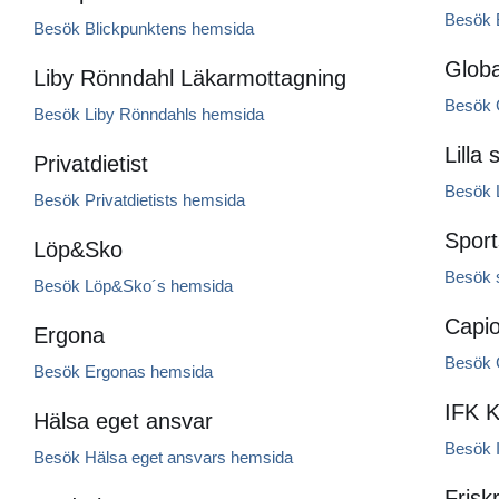
Besök 
Besök Blickpunktens hemsida
Globa
Liby Rönndahl Läkarmottagning
Besök 
Besök Liby Rönndahls hemsida
Lilla
Privatdietist
Besök L
Besök Privatdietists hemsida
Spor
Löp&Sko
Besök 
Besök Löp&Sko´s hemsida
Capio
Ergona
Besök 
Besök Ergonas hemsida
IFK K
Hälsa eget ansvar
Besök 
Besök Hälsa eget ansvars hemsida
Frisk