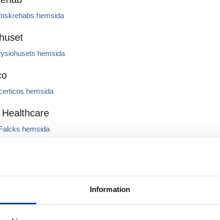
friskrehabs hemsida
huset
fysiohusets hemsida
co
certicos hemsida
 Healthcare
Falcks hemsida
Information