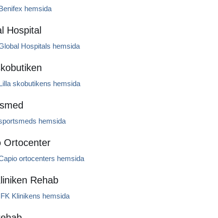
Benifex hemsida
l Hospital
Global Hospitals hemsida
 skobutiken
illa skobutikens hemsida
tsmed
sportsmeds hemsida
 Ortocenter
Capio ortocenters hemsida
liniken Rehab
IFK Klinikens hemsida
rehab