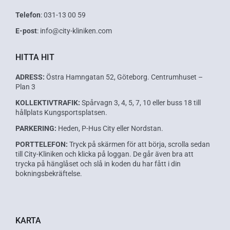
Telefon
: 031-13 00 59
E-post
: info@city-kliniken.com
HITTA HIT
ADRESS:
Östra Hamngatan 52, Göteborg. Centrumhuset –
Plan 3
KOLLEKTIVTRAFIK:
Spårvagn 3, 4, 5, 7, 10 eller buss 18 till
hållplats Kungsportsplatsen.
PARKERING:
Heden, P-Hus City eller Nordstan.
PORTTELEFON:
Tryck på skärmen för att börja, scrolla sedan
till City-Kliniken och klicka på loggan. De går även bra att
trycka på hänglåset och slå in koden du har fått i din
bokningsbekräftelse.
KARTA