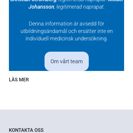
Johansson
, legitimerad naprapat.
Denna information är avsedd för
utbildningsändamål och ersätter inte en
individuell medicinsk undersökning.
Om vårt team
LÄS MER
KONTAKTA OSS