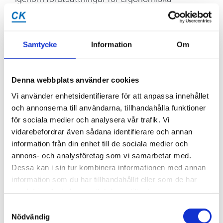
förändringar.
Samtycke
Information
Om
Vanliga åkommor vid ont i
böstryggen
Denna webbplats använder cookies
Vi använder enhetsidentifierare för att anpassa innehållet
och annonserna till användarna, tillhandahålla funktioner
Buktande disk
för sociala medier och analysera vår trafik. Vi
vidarebefordrar även sådana identifierare och annan
Diskarna sitter mellan kotorna och fungerar som
information från din enhet till de sociala medier och
stötdämpare, samt ger möjlighet till rörelse
annons- och analysföretag som vi samarbetar med.
mellan kotorna. Bakom diskarna löper
Dessa kan i sin tur kombinera informationen med annan
ryggmärgen som är omsluten av en hinna,
information som du har tillhandahållit eller som de har
ryggmärgshinnan. En konflikt mellan disken och
samlat in när du har använt deras tjänster.
ryggmärgshinnan kan skapa smärta.
Läs mer
Samtyckesval
om detta här
.
Nödvändig