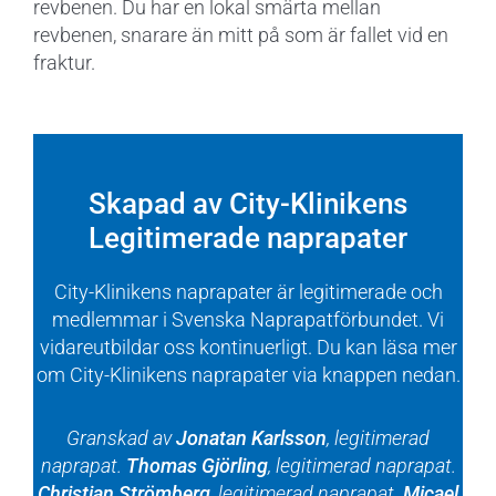
revbenen. Du har en lokal smärta mellan
revbenen, snarare än mitt på som är fallet vid en
fraktur.
Skapad av City-Klinikens
Legitimerade naprapater
City-Klinikens naprapater är legitimerade och
medlemmar i Svenska Naprapatförbundet. Vi
vidareutbildar oss kontinuerligt. Du kan läsa mer
om City-Klinikens naprapater via knappen nedan.
Granskad av
Jonatan Karlsson
, legitimerad
naprapat.
Thomas Gjörling
, legitimerad naprapat.
Christian Strömberg
, legitimerad naprapat.
Micael